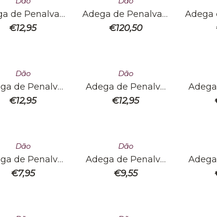
Dão
Dão
a de Penalva –
Adega de Penalva –
Adega 
Maceração
P60 – 60 Anos –
R
€
12,95
€
120,50
Pelicular
Edição
Comemorativa
Dão
Dão
ga de Penalva
Adega de Penalva
Adega
Baga
Bical
C
€
12,95
€
12,95
Dão
Dão
ga de Penalva
Adega de Penalva
Adega
Jean Tinto
Reserva Tinto
Tinta-P
€
7,95
€
9,55