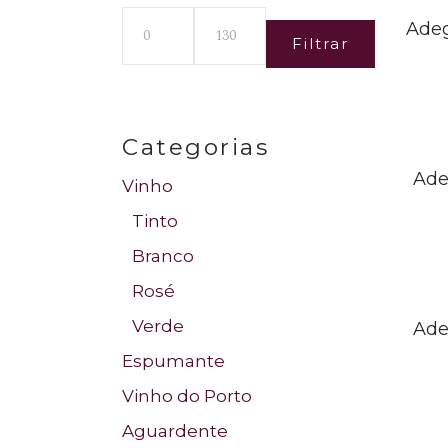
Adeg
Filtrar
Preço
Preço
mínimo
máximo
Categorias
Ade
Vinho
Tinto
Branco
Rosé
Verde
Ade
Espumante
Vinho do Porto
Aguardente