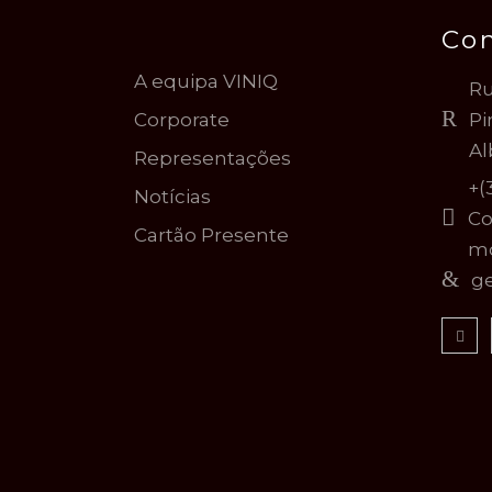
Co
A equipa VINIQ
Ru
Corporate
Pi
Al
Representações
+(
Notícias
Co
Cartão Presente
mó
ge