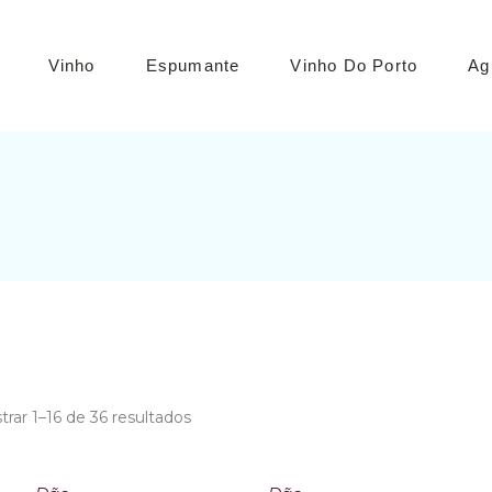
Vinho
Espumante
Vinho Do Porto
Ag
Tinto
Branco
Rosé
Verde
rar 1–16 de 36 resultados