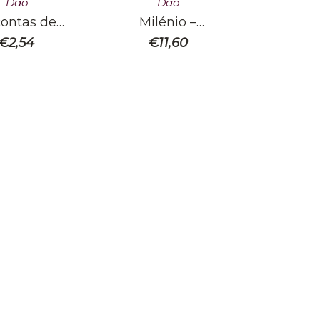
Dão
Dão
ontas de
Milénio –
lva Tinto
Espumante Branco
€
2,54
€
11,60
Reserva