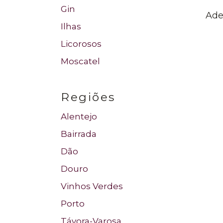
Gin
Ade
Tou
Ilhas
Licorosos
Moscatel
Regiões
Alentejo
Bairrada
Dão
Douro
Vinhos Verdes
Porto
Távora-Varosa