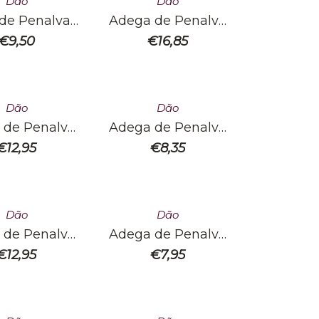
Dão
Dão
de Penalva –
Adega de Penalva
eserva
Alfrocheiro
€
9,50
€
16,85
Dão
Dão
 de Penalva
Adega de Penalva
erceal
Encruzado Branco
€
12,95
€
8,35
Dão
Dão
 de Penalva
Adega de Penalva
inheira Tinto
Tinta-Roriz Tinto
€
12,95
€
7,95