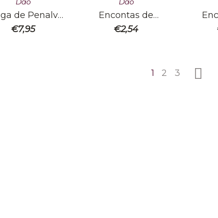
Dão
Dão
ga de Penalva
Encontas de
Enc
riga Nacional
Penalva Branco
Pena
€
7,95
€
2,54
Tinto
1
2
3