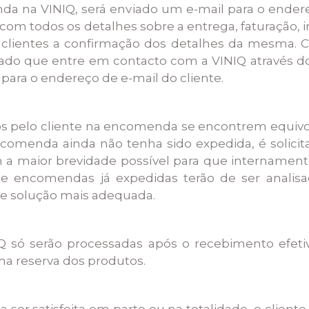
nda na VINIQ, será enviado um e-mail para o ende
, com todos os detalhes sobre a entrega, faturação
s clientes a confirmação dos detalhes da mesma. C
ado que entre em contacto com a VINIQ através d
para o endereço de e-mail do cliente.
os pelo cliente na encomenda se encontrem equivoc
omenda ainda não tenha sido expedida, é solicit
a maior brevidade possível para que internamente s
 de encomendas já expedidas terão de ser analis
re solução mais adequada.
Q só serão processadas após o recebimento efeti
a reserva dos produtos.
ser satisfeita em parte ou na totalidade, o client