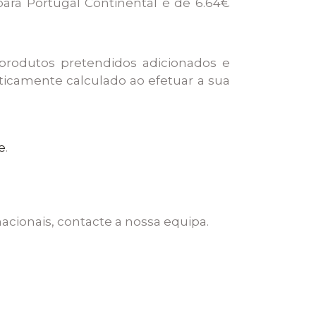
para Portugal Continental é de 6.64€
produtos pretendidos adicionados e
ticamente calculado ao efetuar a sua
e
.
rnacionais, contacte a nossa equipa.