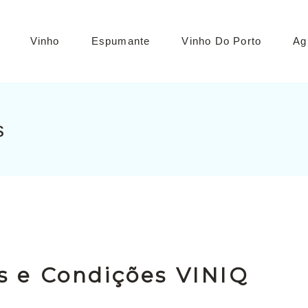
Vinho
Espumante
Vinho Do Porto
Ag
s
Tinto
Branco
Rosé
Verde
s e Condições VINIQ