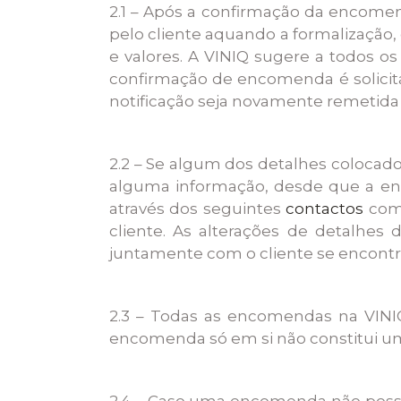
2.1 – Após a confirmação da encome
pelo cliente aquando a formalização
e valores. A VINIQ sugere a todos o
confirmação de encomenda é solicit
notificação seja novamente remetida 
2.2 – Se algum dos detalhes colocad
alguma informação, desde que a enc
através dos seguintes
contactos
com 
cliente. As alterações de detalhes
juntamente com o cliente se encont
2.3 – Todas as encomendas na VINI
encomenda só em si não constitui um
2.4 – Caso uma encomenda não possa 