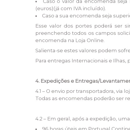
Caso o valor da encomenda seja i
(euros)(já com IVA incluído).
Caso a sua encomenda seja superior
Esse valor dos portes poderá ser 
preenchendo todos os campos solicit
encomenda na Loja Online.
Salienta-se estes valores podem sofre
Para entregas Internacionais e Ilhas, 
4. Expedições e Entregas/Levantame
4.1 – O envio por transportadora, via l
Todas as encomendas poderão ser rec
4.2 – Em geral, após a expedição, u
96 horas úteis em Portugal Contine