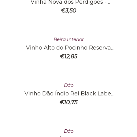
Vinha Nova dos Perdigões -
Branco
€
3,50
Beira Interior
Vinho Alto do Pocinho Reserva
Tinto
€
12,85
Dão
Vinho Dão Índio Rei Black Label
Reserva Tinto
€
10,75
Dão