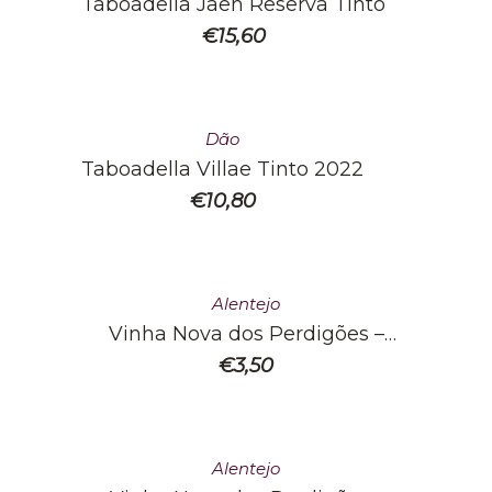
Taboadella Jaen Reserva Tinto
€
15,60
Dão
Taboadella Villae Tinto 2022
€
10,80
Alentejo
Vinha Nova dos Perdigões –
Tinto
€
3,50
Alentejo