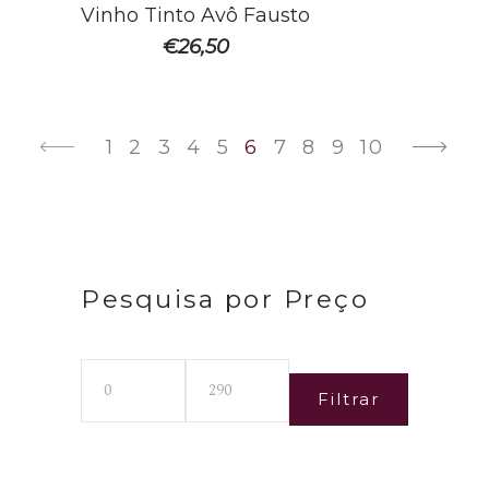
Vinho Tinto Avô Fausto
€
26,50
1
2
3
4
5
6
7
8
9
10
Pesquisa por Preço
Filtrar
Preço
Preço
mínimo
máximo