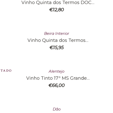
Vinho Quinta dos Termos DOC
Seleção Tinto
€
12,80
Beira Interior
Vinho Quinta dos Termos
Reserva Vinha das Colmeias
€
15,95
Tinto
otado
Alentejo
Vinho Tinto 17º MS Grande
Reserva 2017
€
66,00
Dão