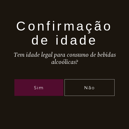
Beira Interior
Produtores
Confirmação
Companhia Portuguesa
de idade
Aplicar filtros
Tem idade legal para consumo de bebidas
alcoólicas?
Sim
Não