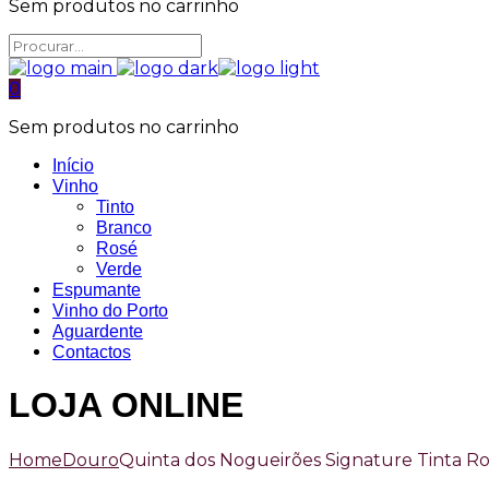
Sem produtos no carrinho
0
Sem produtos no carrinho
Início
Vinho
Tinto
Branco
Rosé
Verde
Espumante
Vinho do Porto
Aguardente
Contactos
LOJA ONLINE
Home
Douro
Quinta dos Nogueirões Signature Tinta Ro