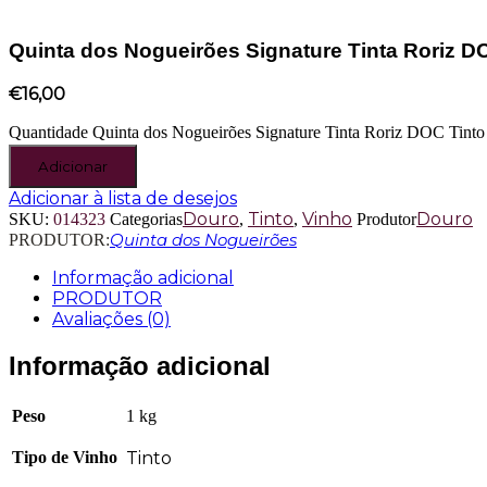
Quinta dos Nogueirões Signature Tinta Roriz D
€
16,00
Quinta dos Nogueirões Signature Tinta Roriz DOC Tinto
Adicionar
Adicionar à lista de desejos
Douro
Tinto
Vinho
Douro
SKU:
014323
Categorias
,
,
Produtor
Quinta dos Nogueirões
PRODUTOR:
Informação adicional
PRODUTOR
Avaliações (0)
Informação adicional
Peso
1 kg
Tipo de Vinho
Tinto