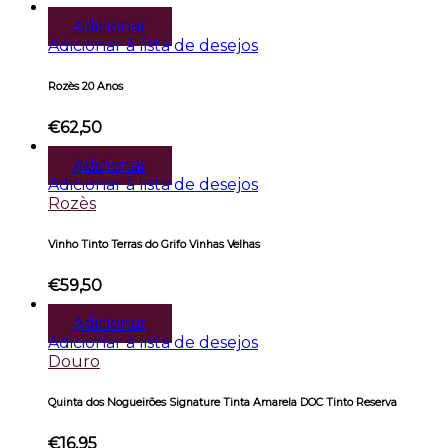
Adicionar
Adicionar à lista de desejos
Rozès 20 Anos
€
62,50
Adicionar
Adicionar à lista de desejos
Rozès
Vinho Tinto Terras do Grifo Vinhas Velhas
€
59,50
Adicionar
Adicionar à lista de desejos
Douro
Quinta dos Nogueirões Signature Tinta Amarela DOC Tinto Reserva
€
16,95