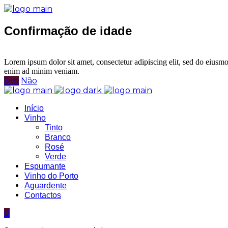
Confirmação de idade
Tem idade legal para consumo de bebidas alcoólicas?
Lorem ipsum dolor sit amet, consectetur adipiscing elit, sed do eiusmo
enim ad minim veniam.
Sim
Não
Início
Vinho
Tinto
Branco
Rosé
Verde
Espumante
Vinho do Porto
Aguardente
Contactos
0