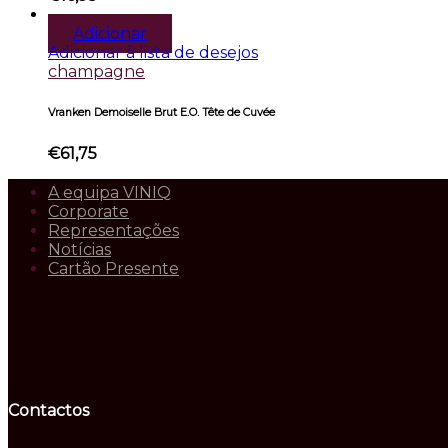
Adicionar
Adicionar à lista de desejos
champagne
Vranken Demoiselle Brut E.O. Tête de Cuvée
€
61,75
A equipa VINIQ
Corporate
Representações
Notícias
Cartão Presente
Contactos