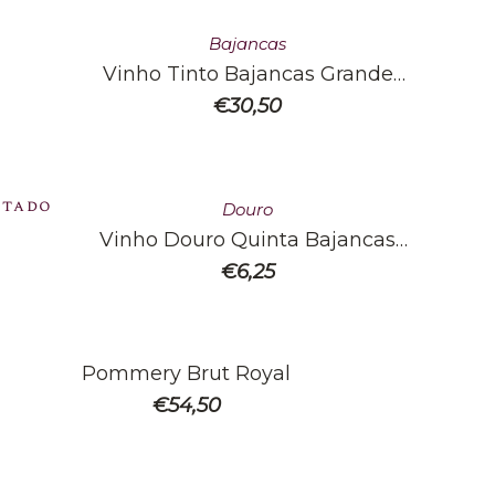
Bajancas
Vinho Tinto Bajancas Grande
Reserva Magnum 1.5L
€
30,50
otado
Douro
Vinho Douro Quinta Bajancas
Branco 750ml
€
6,25
Pommery Brut Royal
€
54,50