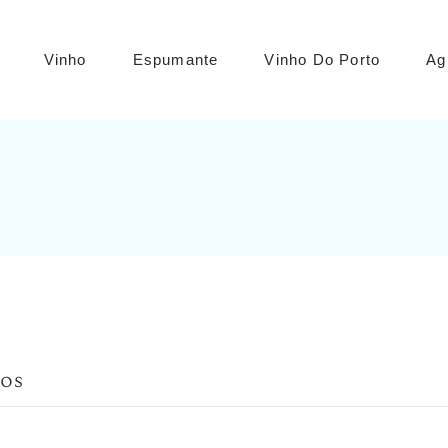
Vinho
Espumante
Vinho Do Porto
Ag
Tinto
Branco
Rosé
Verde
os