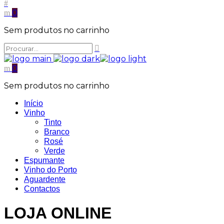
0
Sem produtos no carrinho
0
Sem produtos no carrinho
Início
Vinho
Tinto
Branco
Rosé
Verde
Espumante
Vinho do Porto
Aguardente
Contactos
LOJA ONLINE