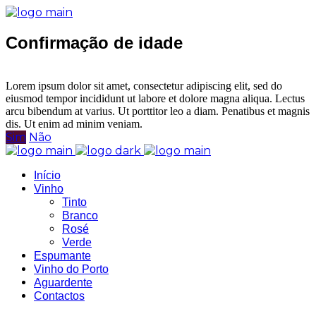
Confirmação de idade
Tem idade legal para consumo de bebidas alcoólicas?
Lorem ipsum dolor sit amet, consectetur adipiscing elit, sed do
eiusmod tempor incididunt ut labore et dolore magna aliqua. Lectus
arcu bibendum at varius. Ut porttitor leo a diam. Penatibus et magnis
dis. Ut enim ad minim veniam.
Sim
Não
Início
Vinho
Tinto
Branco
Rosé
Verde
Espumante
Vinho do Porto
Aguardente
Contactos