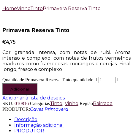
Home
Vinho
Tinto
Primavera Reserva Tinto
Primavera Reserva Tinto
€
4,75
Cor granada intensa, com notas de rubi. Aroma
intenso e complexo, com notas de frutos vermelhos
maduros como framboesas, morangos e cerejas. Final
longo, fresco e complexo
Primavera Reserva Tinto quantidade
Adicionar
Adicionar à lista de desejos
Tinto
Vinho
Bairrada
SKU:
010816
Categorias
,
Região
Caves Primavera
PRODUTOR:
Descrição
Informação adicional
PRODUTOR