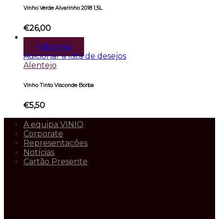
Vinho Verde Alvarinho 2018 1,5L
€
26,00
Adicionar
Adicionar à lista de desejos
Alentejo
Vinho Tinto Visconde Borba
€
5,50
A equipa VINIQ
Corporate
Representações
Notícias
Cartão Presente