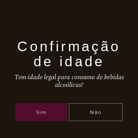
Confirmação
de idade
Tem idade legal para consumo de bebidas
alcoólicas?
Sim
Não
Douro
Quinta dos Nogueirões Signature
Tinto Cão DOC Tinto Reserva
€
16,00