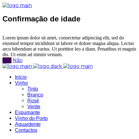
Confirmação de idade
Tem idade legal para consumo de bebidas alcoólicas?
Lorem ipsum dolor sit amet, consectetur adipiscing elit, sed do
eiusmod tempor incididunt ut labore et dolore magna aliqua. Lectus
arcu bibendum at varius. Ut porttitor leo a diam. Penatibus et magnis
dis. Ut enim ad minim veniam.
Sim
Não
Início
Vinho
Tinto
Branco
Rosé
Verde
Espumante
Vinho do Porto
Aguardente
Contactos