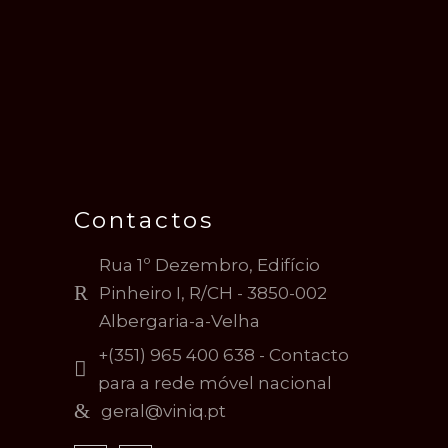
V
o
i
n
e
w
s
Contactos
N
Rua 1º Dezembro, Edifício
Pinheiro I, R/CH - 3850-002
a
Albergaria-a-Velha
+(351) 965 400 638 - Contacto
v
para a rede móvel nacional
geral@viniq.pt
i