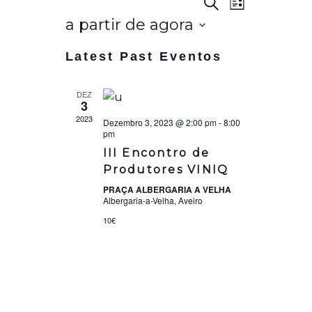
E
E
Pesquisar
List
a partir de agora
v
v
Selecione
Latest Past Eventos
data
e
e
DEZ
n
3
n
2023
Dezembro 3, 2023 @ 2:00 pm
-
8:00
t
pm
t
III Encontro de
o
Produtores VINIQ
PRAÇA ALBERGARIA A VELHA
o
V
Albergaria-a-Velha, Aveiro
10€
s
i
e
S
w