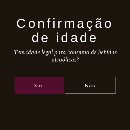
Confirmação
de idade
Tem idade legal para consumo de bebidas
alcoólicas?
Contactos
Sim
Não
Rua 1º Dezembro, Edifício
Pinheiro I, R/CH - 3850-002
Albergaria-a-Velha
+(351) 965 400 638 - Contacto
para a rede móvel nacional